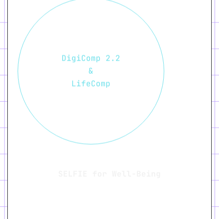
DigiComp 2.2
&
LifeComp
SELFIE for Well-Being